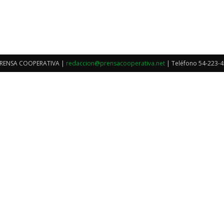
/ PRENSA COOPERATIVA |
redaccion@prensacooperativa.net
| Teléfono 54-223-4