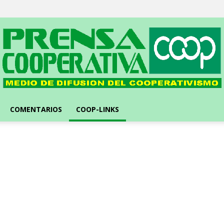
Prensa
Cooperativa
::
Medio
de
difusión
líder
del
cooperativismo
COMENTARIOS
COOP-LINKS