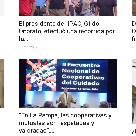
El presidente del IPAC, Gildo
D
Onorato, efectuó una recorrida por
O
la...
f
31 marzo, 2026
25
“En La Pampa, las cooperativas y
mutuales son respetadas y
valoradas”,...
¿