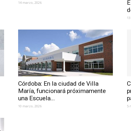
E
14 marzo, 2026
d
13
Córdoba: En la ciudad de Villa
C
María, funcionará próximamente
p
una Escuela...
p
10 marzo, 2026
5 