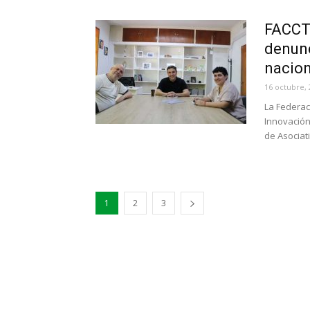
FACCTI
denunc
nacion
16 octubre, 
La Federac
Innovación
de Asociati
1
2
3