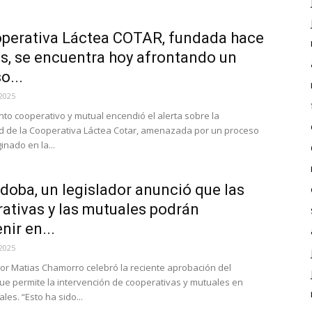
perativa Láctea COTAR, fundada hace
s, se encuentra hoy afrontando un
o...
2025
nto cooperativo y mutual encendió el alerta sobre la
d de la Cooperativa Láctea Cotar, amenazada por un proceso
ginado en la...
doba, un legislador anunció que las
ativas y las mutuales podrán
nir en...
2025
dor Matias Chamorro celebró la reciente aprobación del
ue permite la intervención de cooperativas y mutuales en
ales. “Esto ha sido...