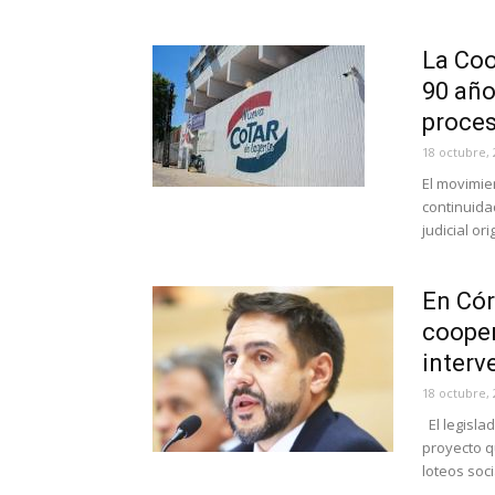
La Coo
90 año
proces
18 octubre, 
El movimie
continuida
judicial ori
En Cór
cooper
interve
18 octubre, 
El legisla
proyecto q
loteos soci