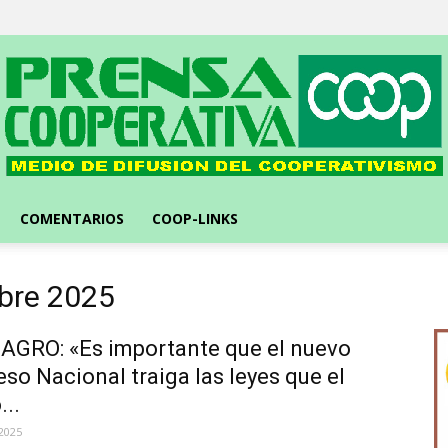
Prensa
Cooperativa
::
Medio
de
difusión
líder
del
cooperativismo
COMENTARIOS
COOP-LINKS
ubre 2025
GRO: «Es importante que el nuevo
so Nacional traiga las leyes que el
..
2025