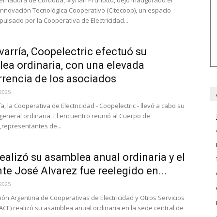
ernadora de Córdoba, Myrian Prunotto, dejó inaugurado el
Innovación Tecnológica Cooperativo (Citecoop), un espacio
pulsado por la Cooperativa de Electricidad...
varría, Coopelectric efectuó su
ea ordinaria, con una elevada
rencia de los asociados
2025
a, la Cooperativa de Electricidad - Coopelectric - llevó a cabo su
eneral ordinaria. El encuentro reunió al Cuerpo de
representantes de...
ealizó su asamblea anual ordinaria y el
nte José Alvarez fue reelegido en...
2025
ión Argentina de Cooperativas de Electricidad y Otros Servicios
FACE) realizó su asamblea anual ordinaria en la sede central de