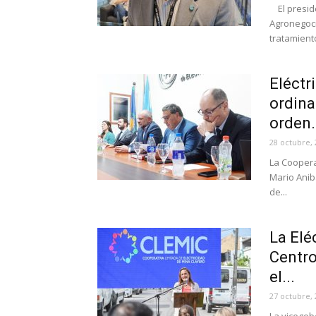
El preside
Agronegoci
tratamiento
Eléctr
ordina
orden.
28 octubre, 
La Cooperat
Mario Aniba
de...
La Elé
Centro
el...
27 octubre, 