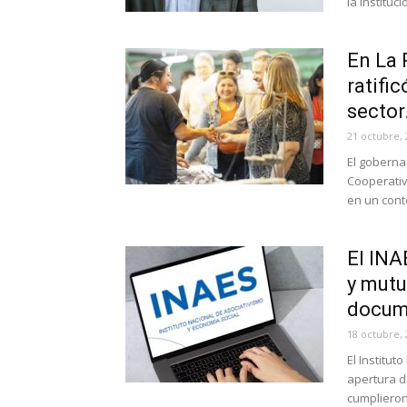
la institució
En La 
ratifi
sector.
21 octubre, 
El gobernad
Cooperativ
en un conte
El INA
y mutu
docum
18 octubre, 
El Institut
apertura d
cumplieron.