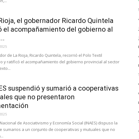
n,...
Rioja, el gobernador Ricardo Quintela
có el acompañamiento del gobierno al
..
2025
or de La Rioja, Ricardo Quintela, recorrió el Polo Textil
o y ratificó el acompañamiento del gobierno provincial al sector
xto...
ES suspendió y sumarió a cooperativas
ales que no presentaron
entación
2025
o Nacional de Asociativismo y Economía Social (INAES) dispuso la
e sumarios a un conjunto de cooperativas y mutuales que no
..