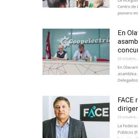
La vicegob
Centro de 
pionero im
En Ola
asambl
concur
26 octubre, 
En Olavarrí
asamblea g
Delegados,
FACE r
dirige
25 octubre, 
La Federac
Públicos (