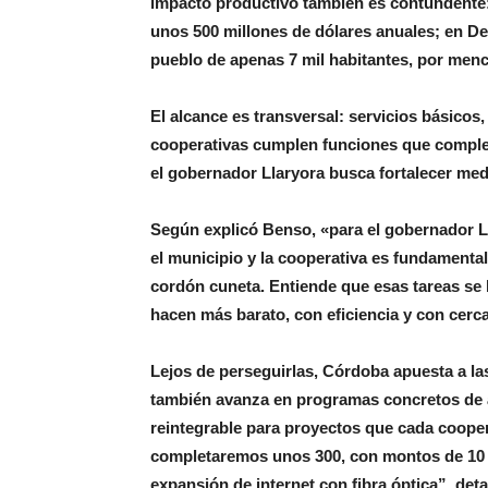
impacto productivo también es contundente:
unos 500 millones de dólares anuales; en 
pueblo de apenas 7 mil habitantes, por men
El alcance es transversal: servicios básicos
cooperativas cumplen funciones que complem
el gobernador Llaryora busca fortalecer med
Según explicó Benso, «para el gobernador Ll
el municipio y la cooperativa es fundamental.
cordón cuneta. Entiende que esas tareas se h
hacen más barato, con eficiencia y con cerca
Lejos de perseguirlas, Córdoba apuesta a la
también avanza en programas concretos de 
reintegrable para proyectos que cada coope
completaremos unos 300, con montos de 10 
expansión de internet con fibra óptica”, det