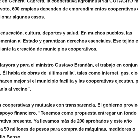
 en General Cabrera, la cooperativa agroindustrial COTAGRO m
Devoto, 600 empleos dependen de emprendimientos cooperativos 
cionar algunos casos.
, educación, cultura, deportes y salud. En muchos pueblos, las
entan al Estado y garantizan derechos esenciales. Ese tejido e
iante la creación de municipios cooperativos.
aryora y para el ministro Gustavo Brandán, el trabajo en conjun
 Él habla de obras de ‘última milla’, tales como internet, gas, cl
acen mejor si el municipio facilita y las cooperativas ejecutan, 
nía al vecino”.
s cooperativas y mutuales con transparencia. El gobierno provin
apoyo financiero. “Tenemos como propuesta entregar un fondo
rativa presente. Ya llevamos más de 200 aprobados y este año
a 50 millones de pesos para compra de máquinas, medidores o
alló Benso.