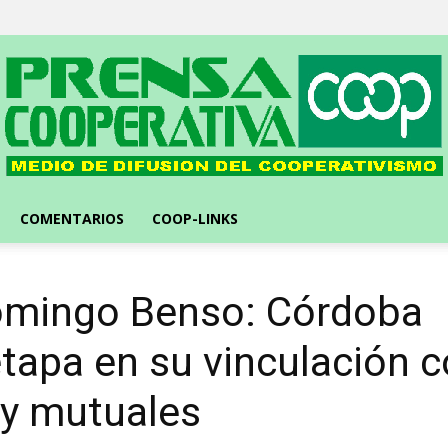
Prensa
Cooperativa
::
Medio
de
difusión
líder
del
cooperativismo
COMENTARIOS
COOP-LINKS
omingo Benso: Córdoba
tapa en su vinculación 
 y mutuales