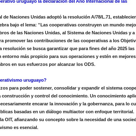
rativo uruguayo la declaración del Año Internacional de las
l de Naciones Unidas adoptó la resolución A/78/L.71, establecie
ebra bajo el lema: “Las cooperativas construyen un mundo mejo
bros de las Naciones Unidas, al Sistema de Naciones Unidas y a 
ra promover las contribuciones de las cooperativas a los Objeti
a resolución se busca garantizar que para fines del año 2025 las
 entorno más propicio para sus operaciones y estén en mejores
bros en sus esfuerzos por alcanzar los ODS.
perativismo uruguayo?
os para poder sostener, consolidar y expandir el sistema coope
a construcción y control del conocimiento. Un conocimiento apli
necesariamente encarar la innovación y la gobernanza, para lo cu
úblicas basadas en un diálogo multiactor con enfoque territorial.
 la OIT, afianzando su concepto sobre la necesidad de una socie
vismo es esencial.