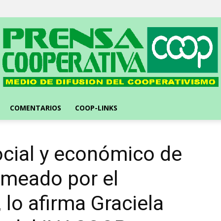
Prensa
Cooperativa
::
Medio
de
difusión
líder
del
cooperativismo
COMENTARIOS
COOP-LINKS
ocial y económico de
rmeado por el
 lo afirma Graciela