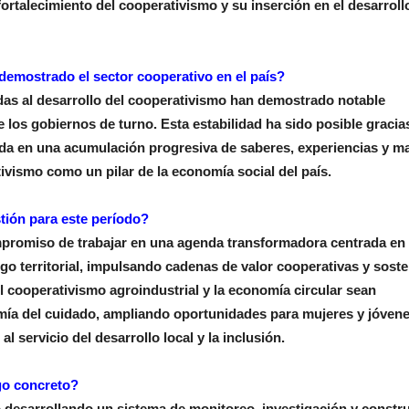
ortalecimiento del cooperativismo y su inserción en el desarroll
 demostrado el sector cooperativo en el país?
das al desarrollo del cooperativismo han demostrado notable
e los gobiernos de turno. Esta estabilidad ha sido posible gracia
ada en una acumulación progresiva de saberes, experiencias y m
vismo como un pilar de la economía social del país.
tión para este período?
miso de trabajar en una agenda transformadora centrada en 
go territorial, impulsando cadenas de valor cooperativas y soste
 cooperativismo agroindustrial y la economía circular sean
omía del cuidado, ampliando oportunidades para mujeres y jóven
l servicio del desarrollo local y la inclusión.
go concreto?
desarrollando un sistema de monitoreo, investigación y constr