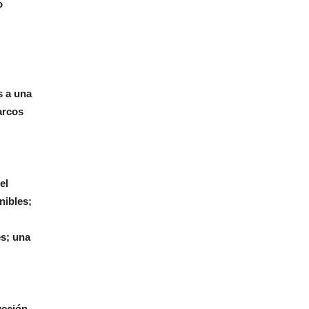
o
s a una
arcos
el
nibles;
es; una
ucción